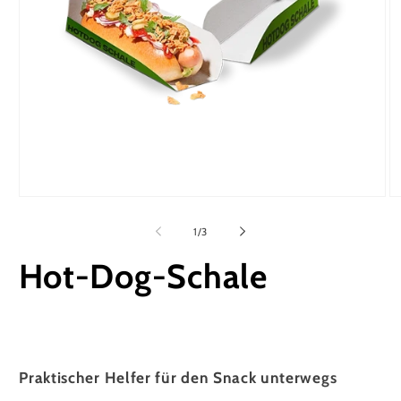
Medien
M
1
2
in
in
von
1
/
3
Modal
M
öffnen
öf
Hot-Dog-Schale
Praktischer Helfer für den Snack unterwegs